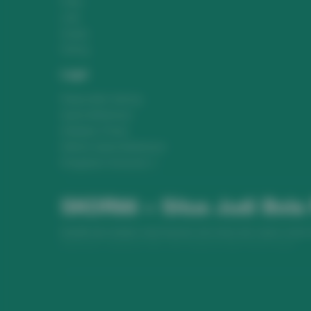
Poker
Lotto
Arcade
Fishing
Legal
Responsible Gaming
Syarat &Ketentuan
Kebijakan Privasi
Referral Syarat &Ketentuan
Pengaduan Konsumen
SKOR88 » Situs Judi Bola P
Skor88 situs terbaik untuk bermain slot online dan casino onli
terpercaya, gampang login, dan langsung klaim bonus besar!