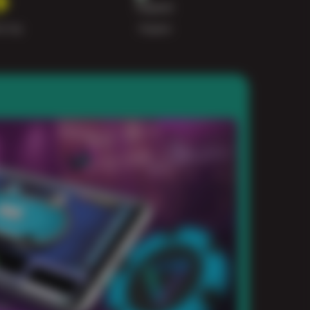
t City
Playtech
C