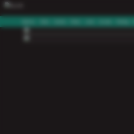
Beranda
Sports+
Slots
Casino
Poker
Lotto
Arcade
Fishing