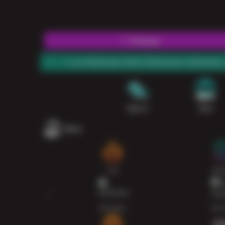
Promosi
ENIPUAN! BAGI PENGGUNA JARINGAN 3, INDOSAT, XL, IM3. HUB
Sports+
Slots
Slots
Hot
IDN
Exclusive
Fat 