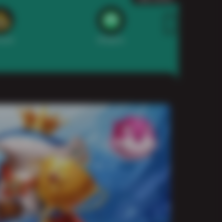
eslot
Minigame
Micro