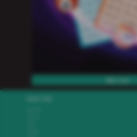
Main Lotto
Quick Links
Beranda
Sports+
Slots
Casino