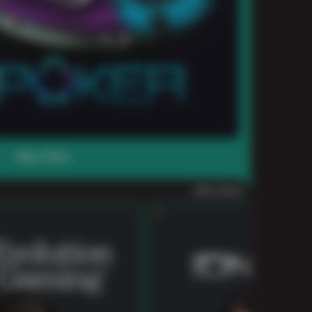
Main Poker
Lihat semua
53