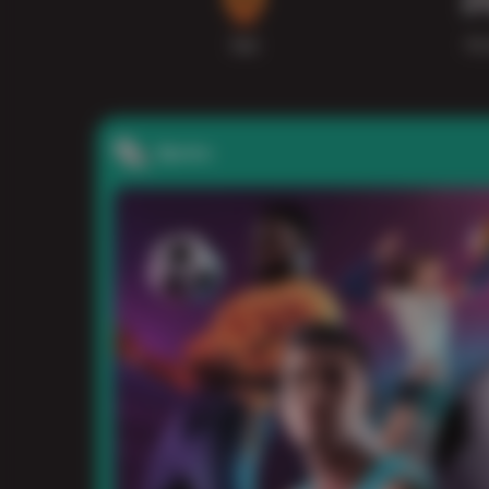
New
PG 
Sports+